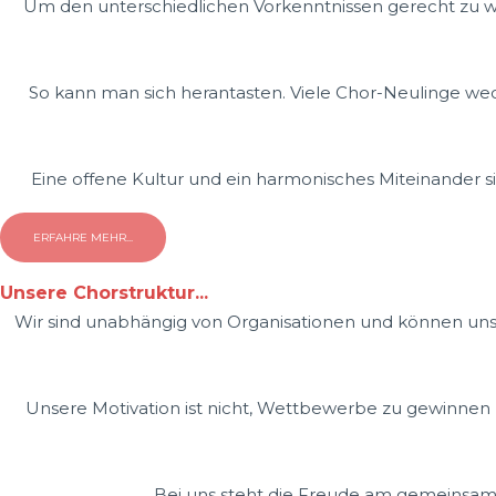
Um den unterschiedlichen Vorkenntnissen gerecht zu werd
So kann man sich herantasten. Viele Chor-Neulinge wec
Eine offene Kultur und ein harmonisches Miteinander si
ERFAHRE MEHR...
Unsere Chorstruktur...
Wir sind unabhängig von Organisationen und können unser
Unsere Motivation ist nicht, Wettbewerbe zu gewinne
Bei uns steht die Freude am gemeinsam