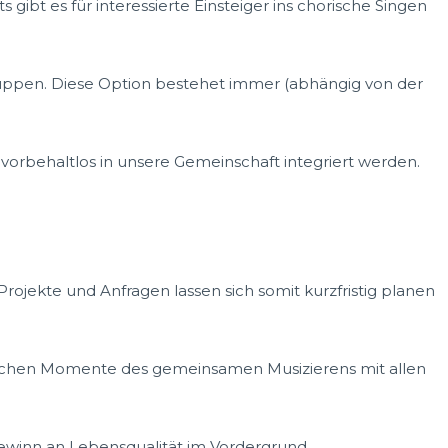
ibt es für interessierte Einsteiger ins chorische Singen
gruppen. Diese Option bestehet immer (abhängig von der
 vorbehaltlos in unsere Gemeinschaft integriert werden.
ojekte und Anfragen lassen sich somit kurzfristig planen
lichen Momente des gemeinsamen Musizierens mit allen
winn an Lebensqualität im Vordergrund.