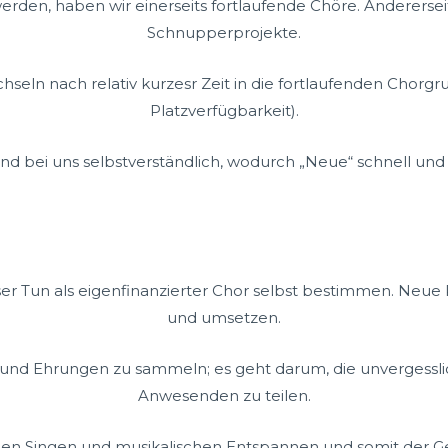
en, haben wir einerseits fortlaufende Chöre. Andererseits g
Schnupperprojekte.
hseln nach relativ kurzesr Zeit in die fortlaufenden Chor
Platzverfügbarkeit).
nd bei uns selbstverständlich, wodurch „Neue“ schnell und
 Tun als eigenfinanzierter Chor selbst bestimmen. Neue Pr
und umsetzen.
n und Ehrungen zu sammeln; es geht darum, die unvergess
Anwesenden zu teilen.
en Singen und musikalischen Entspannen und somit der Ge